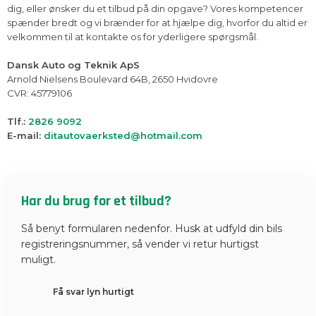
dig, eller ønsker du et tilbud på din opgave? Vores kompetencer
spænder bredt og vi brænder for at hjælpe dig, hvorfor du altid er
velkommen til at kontakte os for yderligere spørgsmål.​
Dansk Auto og Teknik ApS
Arnold Nielsens Boulevard 64B, 2650 Hvidovre
​CVR: 45779106
Tlf.:
2826 9092
E-mail:
ditautovaerksted@hotmail.com
Har du brug for et tilbud?
Så benyt formularen nedenfor. Husk at udfyld din bils
registreringsnummer, så vender vi retur hurtigst
muligt.
Få svar lyn hurtigt