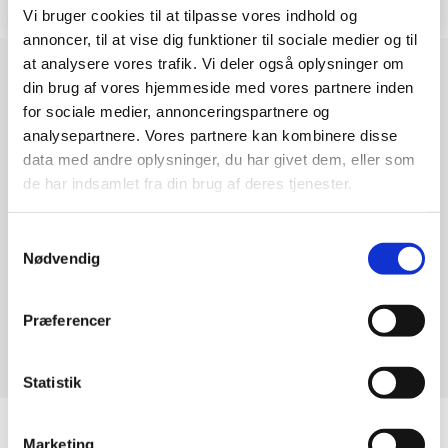
Vi bruger cookies til at tilpasse vores indhold og
annoncer, til at vise dig funktioner til sociale medier og til
at analysere vores trafik. Vi deler også oplysninger om
​Hos Dit Autoværksted har du 3 års garanti på alt service-
din brug af vores hjemmeside med vores partnere inden
og reparationsarbejde!
for sociale medier, annonceringspartnere og
analysepartnere. Vores partnere kan kombinere disse
data med andre oplysninger, du har givet dem, eller som
15 års erfaring, som er med til at sikre dig høj faglighed og
de har indsamlet fra din brug af deres tjenester.
serviceniveau hver gang!
Samtykkevalg
Uanset problemet med din bil, så hjælper vi, og altid til en
Nødvendig
konkurrencedygtig pris!
Præferencer
Dit Autoværksted – Vi gør det mere personligt​. En
oplevelse du sent glemmer!
Statistik
Det siger vores kunder om os​
Marketing