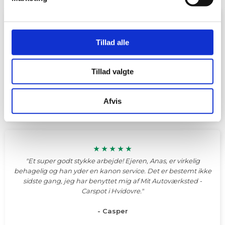
★ ★ ★ ★ ★​
"Umanerlig rar og imødekommende mekaniker! Han fiksede
Tillad alle
min bil til aftalt pris og tid. Vil uden tøven anbefale familie og
venner at komme her. Fair priser, rar mekaniker, overholder
aftaler. What's not to like?​"
Tillad valgte
- Magnus P
Afvis
★ ★ ★ ★ ★​
"Et super godt stykke arbejde! Ejeren, Anas, er virkelig
behagelig og han yder en kanon service. Det er bestemt ikke
sidste gang, jeg har benyttet mig af Mit Autoværksted -
Carspot i Hvidovre.​"
- Casper