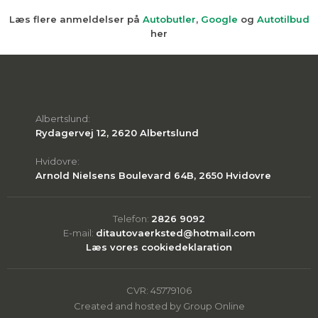
Læs flere anmeldelser på
Autobutler
,
Google
og
Autotilbud
her
Albertslund:
Rydagervej 12, 2620 Albertslund
Hvidovre:
Arnold Nielsens Boulevard 64B, 2650 Hvidovre
Telefon:
2826 9092​
E-mail:
ditautovaerksted@hotmail.com
Læs vores cookie​deklaration
CVR: 45779106
Created and hosted by Group Online