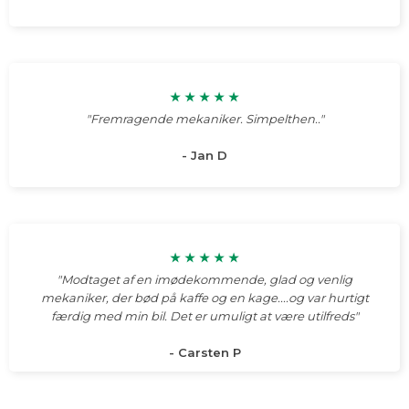
★ ★ ★ ★ ★​
"Fremragende mekaniker. Simpelthen.."​
- Jan D
★ ★ ★ ★ ★​
"Modtaget af en imødekommende, glad og venlig
mekaniker, der bød på kaffe og en kage....og var hurtigt
færdig med min bil. Det er umuligt at være utilfreds"
- Carsten P