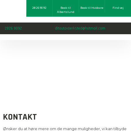
28 26 90 92
Book til
Book til Hvidovre
Find vej​
Albertslund
2826 9092​
ditautovaerksted@hotmail.com
KONTAKT
Ønsker du at høre mere om de mange muligheder, vi kan tilbyde