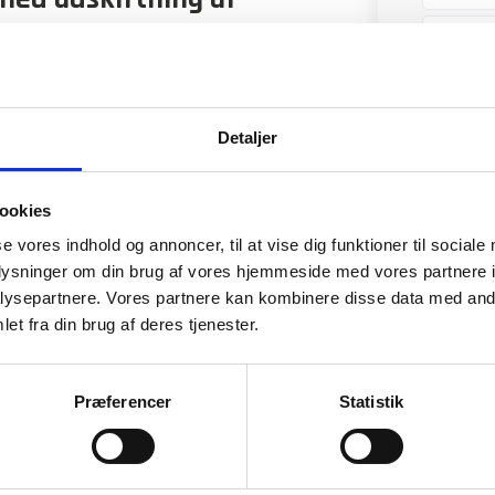
or. En velfungerende tandrem er derfor
rre skader i motoren, der kræver dyre
eholde din bils fulde ydeevne og undgå
Detaljer
re en standard service. Vi tilbyder en
ookies
verse bilmærker og modeller.
 forpligter os til at opfylde dine
se vores indhold og annoncer, til at vise dig funktioner til sociale
 erfarent hold ved roret er ingen opgave
oplysninger om din brug af vores hjemmeside med vores partnere i
ysepartnere. Vores partnere kan kombinere disse data med andr
elser, fx en bredere
service på bil
eller
et fra din brug af deres tjenester.
 pris
Præferencer
Statistik
af tandrem, så er du velkommen til at
is på opgaven på forhånd, udformer vi