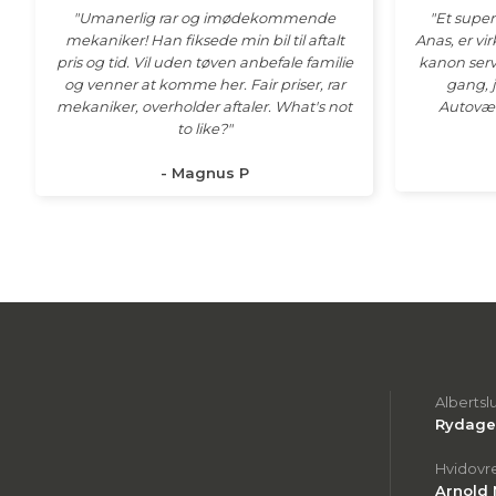
"Umanerlig rar og imødekommende
"Et super
mekaniker! Han fiksede min bil til aftalt
Anas, er vi
pris og tid. Vil uden tøven anbefale familie
kanon serv
og venner at komme her. Fair priser, rar
gang, 
mekaniker, overholder aftaler. What's not
Autoværk
to like?​"
- Magnus P
Albertsl
Rydager
Hvidovr
Arnold 