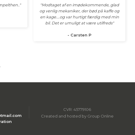
pelthen.."​
"Modtaget af en imødekommende, glad
og venlig mekaniker, der bød på kaffe og
en kage....og var hurtigt færdig med min
bil. Det er umuligt at være utilfreds"
- Carsten P
r
​
CVR: 45779106
tmail.com
Created and hosted by Group Online
ration