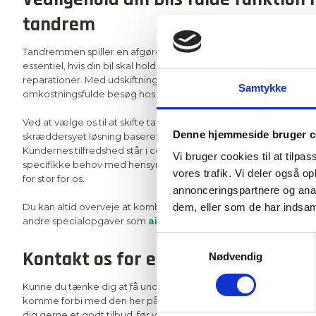
tandrem
Tandremmen spiller en afgørende rolle i forhold til din bils mot
essentiel, hvis din bil skal holde sig godt kørende og undgå stø
reparationer. Med udskiftning af tandrem kan du således vedlig
Samtykke
omkostningsfulde besøg hos mekanikeren.
Ved at vælge os til at skifte tandremmen på din bil får du ikke ba
Denne hjemmeside bruger c
skræddersyet løsning baseret på dybdegående kendskab til di
Kundernes tilfredshed står i centrum på vores autoværksted, og vi
Vi bruger cookies til at tilpas
specifikke behov med hensyn til bilens vedligeholdelse. Med et
vores trafik. Vi deler også 
for stor for os.
annonceringspartnere og anal
Du kan altid overveje at kombinere dit besøg hos med andre yd
dem, eller som de har indsaml
andre specialopgaver som
aircondition service
.​
Samtykkevalg
Kontakt os for et tilbud med en god
Nødvendig
Kunne du tænke dig at få undersøgt, om din bil trænger til skift 
komme forbi med den her på værkstedet. Hvis du vil have en pr
dig gerne et godt tilbud, før vi udfører arbejdet.