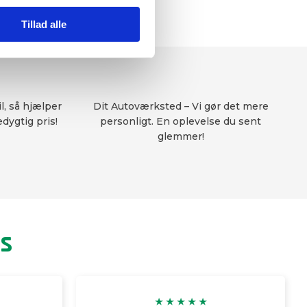
Tillad alle
, så hjælper
Dit Autoværksted – Vi gør det mere
edygtig pris!
personligt​. En oplevelse du sent
glemmer!
s​
★ ★ ★ ★ ★​