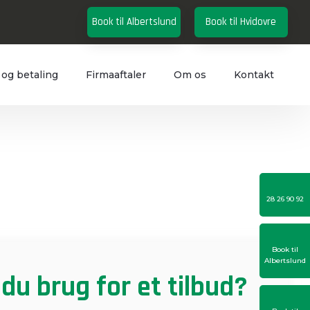
Book til Albertslund
Book til Hvidovre
 og betaling
Firmaaftaler
Om os
Kontakt
28 26 90 92
Book til
Albertslund
du brug for et tilbud?