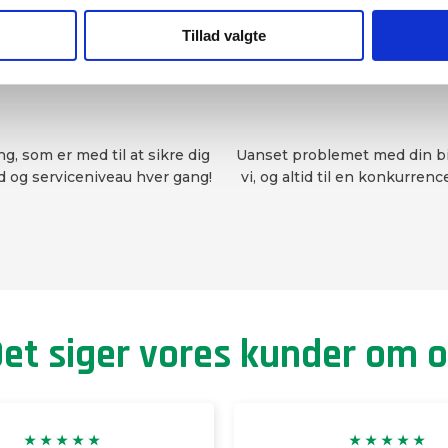
Tillad valgte
ing, som er med til at sikre dig
Uanset problemet med din bil
d og serviceniveau hver gang!
vi, og altid til en konkurrenc
et siger vores kunder om o
★ ★ ★ ★ ★​
★ ★ ★ ★ ★​