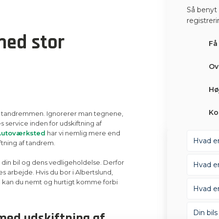
Så benyt 
registrer
med stor
Få
Ov
Hø
Ko
kifte tandremmen. Ignorerer man tegnene,
 service inden for udskiftning af
Autoværksted
har vi nemlig mere end
ftning af tandrem.
l din bil og dens vedligeholdelse. Derfor
s arbejde. Hvis du bor i Albertslund,
så kan du nemt og hurtigt komme forbi
 med udskiftning af