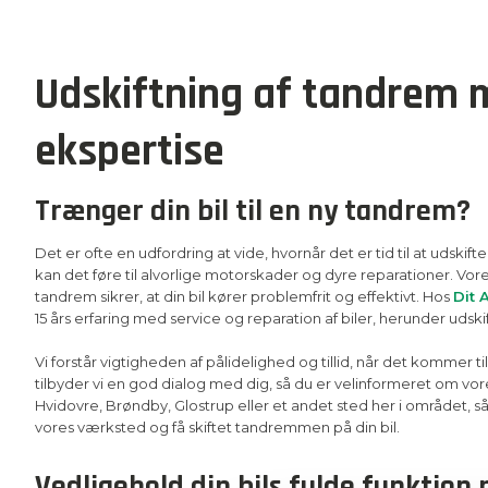
Udskiftning af tandrem 
ekspertise
Trænger din bil til en ny tandrem?
Det er ofte en udfordring at vide, hvornår det er tid til at uds
kan det føre til alvorlige motorskader og dyre reparationer. Vores
tandrem sikrer, at din bil kører problemfrit og effektivt. Hos
Dit 
15 års erfaring med service og reparation af biler, herunder udski
Vi forstår vigtigheden af pålidelighed og tillid, når det kommer ti
tilbyder vi en god dialog med dig, så du er velinformeret om vore
Hvidovre, Brøndby, Glostrup eller et andet sted her i området, 
vores værksted og få skiftet tandremmen på din bil.
Vedligehold din bils fulde funktion