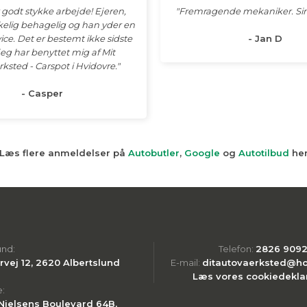
 godt stykke arbejde! Ejeren,
"Fremragende mekaniker. Sim
rkelig behagelig og han yder en
ice. Det er bestemt ikke sidste
- Jan D
jeg har benyttet mig af Mit
sted - Carspot i Hvidovre.​"
- Casper
Læs flere anmeldelser på
Autobutler
,
Google
og
Autotilbud
he
und:
Telefon:
2826 9092
vej 12, 2620 Albertslund
E-mail:
ditautovaerksted@ho
Læs vores cookie​dekla
e:
Nielsens Boulevard 64B,